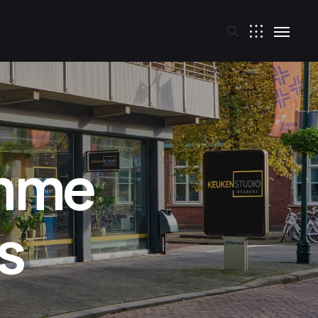
imme
s