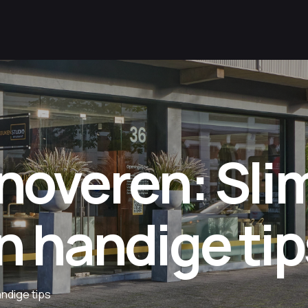
noveren: Sl
n handige tip
ndige tips