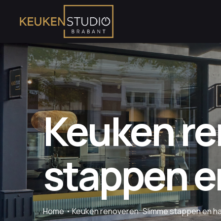
Keuken re
stappen e
Home
Keuken renoveren: Slimme stappen en ha